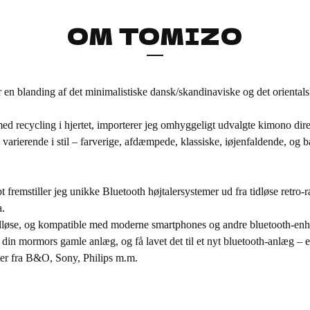
OM TOMIZO
 en blanding af det minimalistiske dansk/skandinaviske og det oriental
ed recycling i hjertet, importerer jeg omhyggeligt udvalgte kimono dire
 varierende i stil – farverige, afdæmpede, klassiske, iøjenfaldende, og 
fremstiller jeg unikke Bluetooth højtalersystemer ud fra tidløse retro-ra
.
idløse, og kompatible med moderne smartphones og andre bluetooth-enh
in mormors gamle anlæg, og få lavet det til et nyt bluetooth-anlæg – el
ler fra B&O, Sony, Philips m.m.