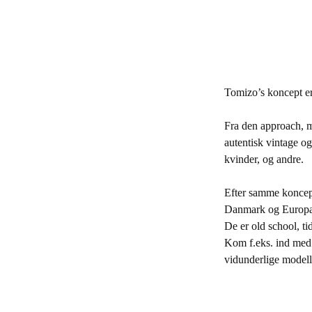
Tomizo’s koncept er
Fra den approach, m
autentisk vintage og
kvinder, og andre.
Efter samme koncept 
Danmark og Europa
De er old school, t
Kom f.eks. ind med d
vidunderlige model