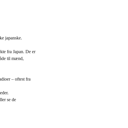
ske japanske.
kte fra Japan. De er
både til mænd,
dioer – oftest fra
eder.
ler se de